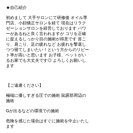
★自己紹介
初めまして 大手サロンにて研修後 オイル専
門店、小顔矯正サロンを経て 現在はリラク
ゼーションサロンを経営しております パワ
ーがあるねと良く言われますが コリを正確
に捉えるしっかり目の施術が得意です 首こ
り、肩こり、足の疲れなど お疲れを撃退し
つつ寝てしまいたい！という方からのリピー
ト率が高いと思います お子様、ペットがい
るお家でも大丈夫です◎ よろしくお願いし
ます
【ご遠慮ください】
極端に優しすぎる圧での施術 鼠蹊部周辺の
施術
Gが出るなどの環境での施術
危険を感じた場合はすぐに施術を中止いたし
ます