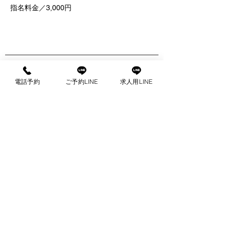
指名料金／3,000円
com
出張マッサージ
電話予約
ご予約LINE
求人用LINE
ご予約はこちらから
公
お電話で
LINE
予約・お問い
予約・お問い合わせ
LINEは24時間受付可能
支払い
現金
クレジットカード決済はVIRTUAL BANKをご利用致します。
東京で本格的な出張マッサージをお探しの方