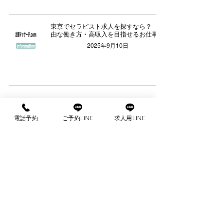
東京でセラピスト求人を探すなら？【自
由な働き方・高収入を目指せるお仕事】
2025年9月10日
電話予約
ご予約LINE
求人用LINE
com
出張マッサージ
ご予約はこちらから
公
お電話で
LINE
予約・お問い
予約・お問い合わせ
LINEは24時間受付可能
支払い