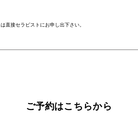
ては直接セラピストにお申し出下さい。
com
出張マッサージ
ご予約はこちらから
公
式
L
LINE