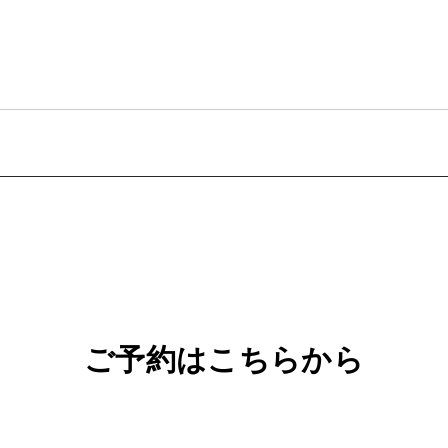
com
出張マッサージ
ご予約はこちらから
公
式
L