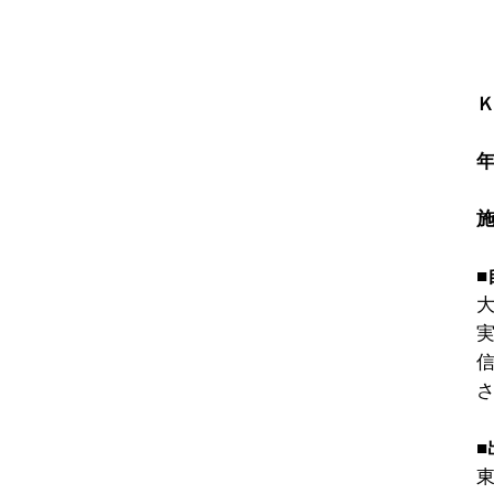
Ｋ
■
大
東