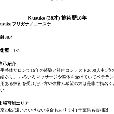
Ｋusuke (38才) 施術歴18年
usuke フリガナ／コースケ
年齢
38才
施術歴
18年
自己紹介
手整体サロンで16年の経験と社内コンテスト2000人中1位
実績あり。 いろいろマッサージや整体を受けていてベテラン
信用ある技術を受けたい方や強揉み希望の方は是非ご指名く
さい。
■出張可能エリア
京23区(遠いといけない場合もあります) 千葉県も要相談