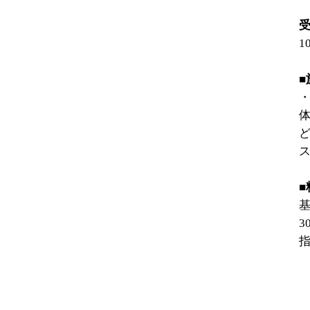
1
ス
■
基
3
指