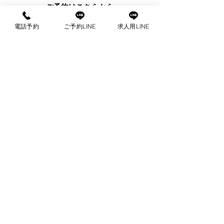
ご予約はこちらから
電話予約
ご予約LINE
求人用LINE
公
お電話で
LINE
予約・お問い
予約・お問い合わせ
LINEは24時間受付可能
支払い
現金
クレジットカード決済はVIRTUAL BANKをご利用致します。
東京で本格的な出張マッサージをお探しの方
へ。
出張マッサージ.comは東京23区を中心に、ご
クレジットカード決済を
自宅やホテルへセラピストを派遣し、
指圧マッサージ・アロママッサージ・オイル
ご予約時にお伝え下さい。ショ
マッサージ・リンパドレナージュなど
幅広い施術で心身の疲れを癒します。東京 出
決
済
UR
張マッサージの専門サービスとして、
安心・安全・高品質をお約束。24時間受付
で、深夜や早朝も対応可能です。
東京で出張マッサージをご利用の際は、ぜひ