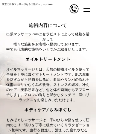
東京の出張マッサージなら出張マッサージ.com
com
出張マッサージ
施術内容について
出張マッサージ.comはセラピストによって経験を活
かして
様々な施術をお客様へ提供しております。
​中でも代表的な施術をいくつかご紹介いたします。
オイルトリートメント
オイルマッサージとは、天然の植物オイルを使って
全身を丁寧にほぐすトリートメントです。肌の摩擦
を防ぎながら筋肉をゆるめ、血流やリンパの流れを
促進。コリやむくみの改善、ストレスの緩和、冷え
のケア、美肌効果など、心と体の両面からアプロー
チします。アロマの香りと温かなタッチで、深いリ
ラックスをお楽しみいただけます。
ボディケア/もみほぐし
もみほぐしマッサージは、手のひらや指を使って筋
肉のこり・張りを丁寧に緩めていくリラクゼーショ
ン施術です。血行を促進し、溜まった疲れやだる