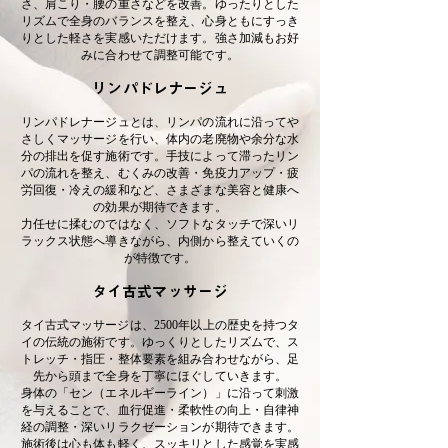
さ、肩こり・腰の重さなどを改善。ゆったりとした
リズムで全身のバランスを整え、心身ともにすっき
りとした軽さを実感いただけます。強さ加減もお好
みに合わせて調整可能です。
リンパドレナージュ
リンパドレナージュとは、リンパの流れに沿ってや
さしくマッサージを行い、体内の老廃物や余分な水
分の排出を促す施術です。手技によって滞ったリン
パの流れを整え、むくみの改善・免疫力アップ・疲
労回復・冷えの緩和など、さまざまな美容と健康へ
の効果が期待できます。
力任せに揉むのではなく、ソフトなタッチで深いリ
ラックス状態へ導きながら、内側から整えていくの
が特徴です。
タイ古式マッサージ
タイ古式マッサージは、2500年以上の歴史を持つタ
イの伝統の施術です。ゆっくりとしたリズムで、ス
トレッチ・指圧・整体要素を組み合わせながら、足
先から頭まで全身を丁寧にほぐしていきます。
身体の「セン（エネルギーライン）」に沿って刺激
を与えることで、血行促進・柔軟性の向上・自律神
経の調整・深いリラクゼーションが期待できます。
施術後は心も体も軽く、スッキリとした感覚を実感