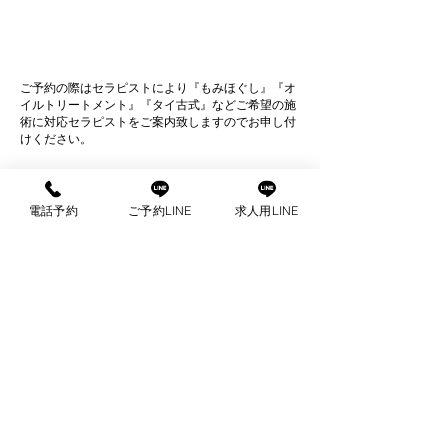
東京都内に
男性セラピ
ご予約の際はセラピストにより『もみほぐし』『オ
イルトリートメント』『タイ古式』などご希望の施
術に対応セラピストをご案内致しますのでお申し付
けください。
com
出張マッサージ
電話予約
ご予約LINE
求人用LINE
ご予約はこちらから
公
お電話で
LINE
予約・お問い
予約・お問い合わせ
LINEは24時間受付可能
支払い