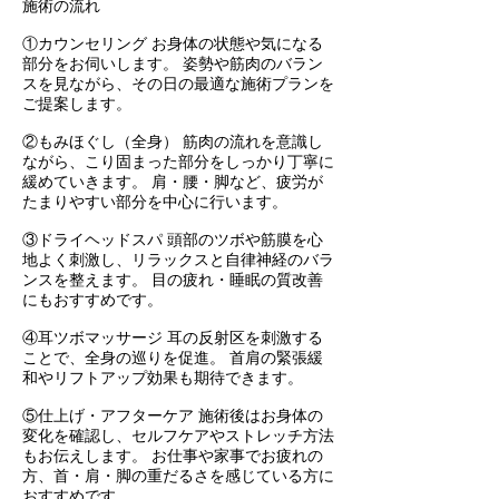
施術の流れ
①カウンセリング お身体の状態や気になる
部分をお伺いします。 姿勢や筋肉のバラン
スを見ながら、その日の最適な施術プランを
ご提案します。
②もみほぐし（全身） 筋肉の流れを意識し
ながら、こり固まった部分をしっかり丁寧に
緩めていきます。 肩・腰・脚など、疲労が
たまりやすい部分を中心に行います。
③ドライヘッドスパ 頭部のツボや筋膜を心
地よく刺激し、リラックスと自律神経のバラ
ンスを整えます。 目の疲れ・睡眠の質改善
にもおすすめです。
④耳ツボマッサージ 耳の反射区を刺激する
ことで、全身の巡りを促進。 首肩の緊張緩
和やリフトアップ効果も期待できます。
⑤仕上げ・アフターケア 施術後はお身体の
変化を確認し、セルフケアやストレッチ方法
もお伝えします。 お仕事や家事でお疲れの
方、首・肩・脚の重だるさを感じている方に
おすすめです。