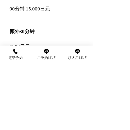
90分钟 15,000日元
额外30分钟
5000日元
電話予約
ご予約LINE
求人用LINE
*有关延期事宜，请直接联系治疗
师。
com
出張マッサージ
ご予約はこちらから