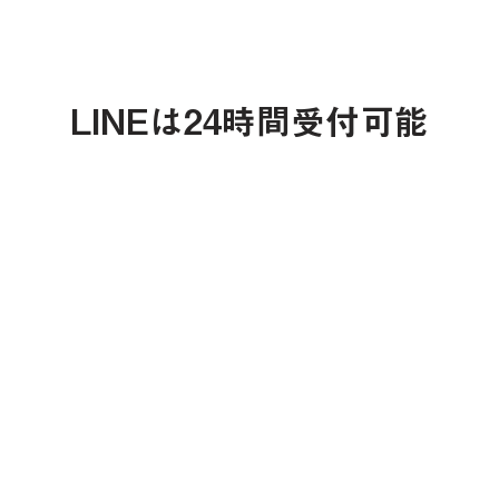
LINEは24時間受付可能
支払い方法
クレジットカード決済をご希望のお客様
約時にお伝え下さい。ショートメール、LI
決
済
UR
L
をお送り致します
。