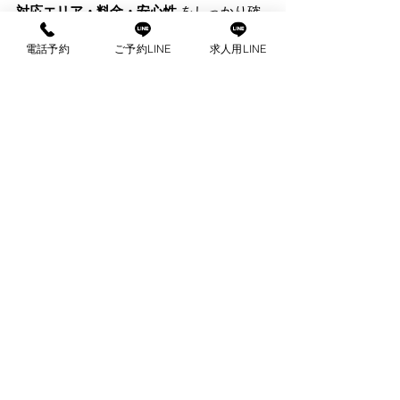
対応エリア・料金・安心性
 をしっかり確
認することが大切です。
電話予約
ご予約LINE
求人用LINE
👉 
東京 
出張マッサー
ジ.com
すべて表示
最新記事