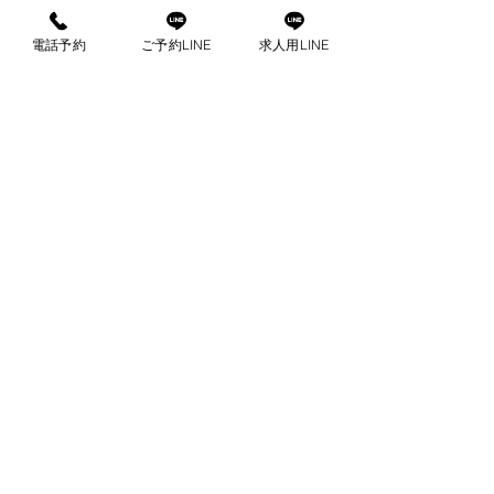
ルヴェーダ式アヴィヤンガ）
電話予約
ご予約LINE
求人用LINE
■料金設定
90分／16,500円
30分延長／4,500円
指名料金／500円
オプション料金
ハーバル足浴＋温熱発汗施
術/3000円
com
出張マッサージ
ご予約はこちらから
公
お電話で
LINE